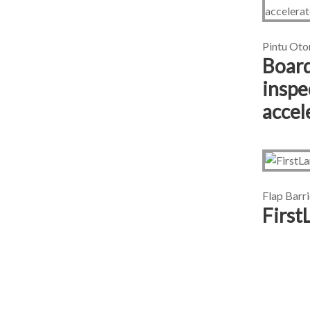
Pintu Oto
Board
inspe
accel
Flap Barr
First