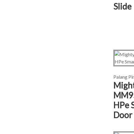
Slide
Palang Pi
Migh
MM95
HPe 
Door