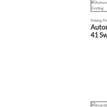
Palang Pi
Autom
41 Sw