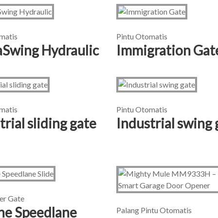
matis
Pintu Otomatis
Swing Hydraulic
Immigration Gat
matis
Pintu Otomatis
trial sliding gate
Industrial swing 
ier Gate
ine Speedlane
Palang Pintu Otomatis