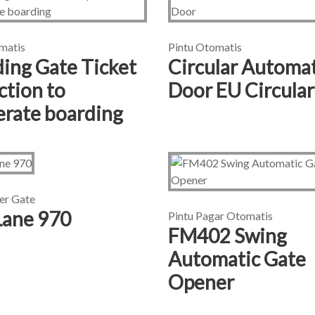
matis
Pintu Otomatis
ing Gate Ticket
Circular Automat
ction to
Door EU Circula
erate boarding
ier Gate
Lane 970
Pintu Pagar Otomatis
FM402 Swing
Automatic Gate
Opener