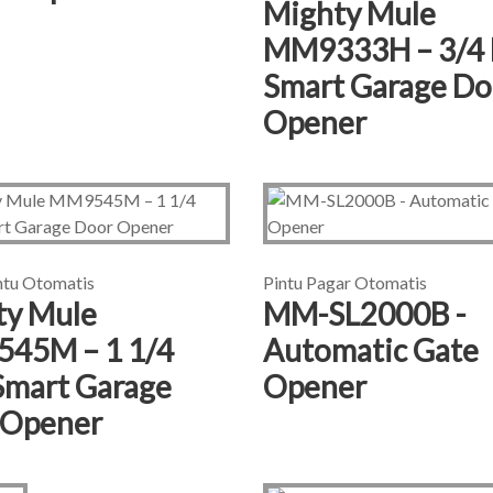
Mighty Mule
MM9333H – 3/4
Smart Garage Do
Opener
ntu Otomatis
Pintu Pagar Otomatis
ty Mule
MM-SL2000B -
45M – 1 1/4
Automatic Gate
Smart Garage
Opener
 Opener