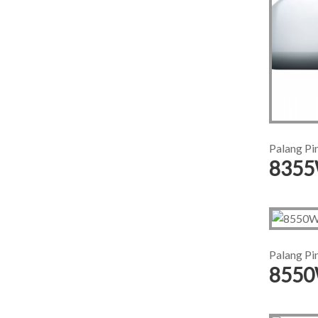
Palang Pi
835
Palang Pi
855