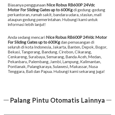
Biasanya penggunaan
Nice Robus RB600P 24Vdc
Motor For Sliding Gates up to 600Kg
di gedung-gedung
perkantoran, rumah sakit, bandara udara, stasiun, mall
ataupun gedung pemerintahan. Hubungi kami untuk
informasi lebih lanjut!
Anda sedang mencari
Nice Robus RB600P 24Vdc Motor
For Sliding Gates up to 600Kg
dan pemasangan di
seluruh di kota Indonesia,
Jakarta
,
Banten
,
Depok
,
Bogor
,
Bekasi
,
Tangerang
,
Bandung
,
Cirebon
,
Cikarang
,
Cenkareng
,
Surabaya
,
Semarang
,
Banda Aceh
,
Medan
,
Pekanbaru
,
Palembang
,
Jambi
,
Lampung
,
Kalimantan
,
Pontianak
,
Palangkaraya
,
Sulawesi
,
Makassar
,
Nusa
Tenggara
,
Bali
dan
Papua
. Hubungi kami sekarang juga!
Palang Pintu Otomatis Lainnya