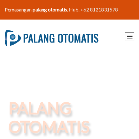
Pemasangan
palang otomatis
, Hub.
+62 8121831578
PALANG