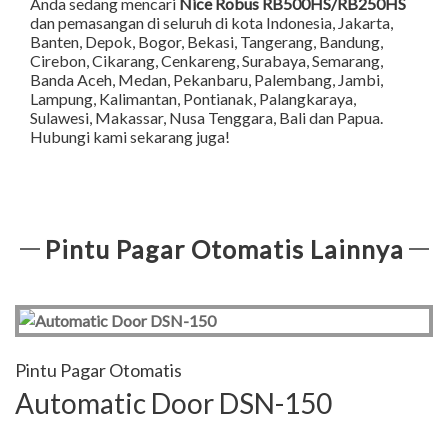
Anda sedang mencari
Nice Robus RB500HS/RB250HS
dan pemasangan di seluruh di kota Indonesia,
Jakarta
,
Banten
,
Depok
,
Bogor
,
Bekasi
,
Tangerang
,
Bandung
,
Cirebon
,
Cikarang
,
Cenkareng
,
Surabaya
,
Semarang
,
Banda Aceh
,
Medan
,
Pekanbaru
,
Palembang
,
Jambi
,
Lampung
,
Kalimantan
,
Pontianak
,
Palangkaraya
,
Sulawesi
,
Makassar
,
Nusa Tenggara
,
Bali
dan
Papua
.
Hubungi kami sekarang juga!
Pintu Pagar Otomatis Lainnya
Pintu Pagar Otomatis
Automatic Door DSN-150