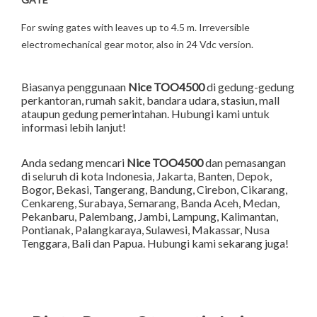
For swing gates with leaves up to 4.5 m. Irreversible
electromechanical gear motor, also in 24 Vdc version.
Biasanya penggunaan
Nice TOO4500
di gedung-gedung
perkantoran, rumah sakit, bandara udara, stasiun, mall
ataupun gedung pemerintahan. Hubungi kami untuk
informasi lebih lanjut!
Anda sedang mencari
Nice TOO4500
dan pemasangan
di seluruh di kota Indonesia,
Jakarta
,
Banten
,
Depok
,
Bogor
,
Bekasi
,
Tangerang
,
Bandung
,
Cirebon
,
Cikarang
,
Cenkareng
,
Surabaya
,
Semarang
,
Banda Aceh
,
Medan
,
Pekanbaru
,
Palembang
,
Jambi
,
Lampung
,
Kalimantan
,
Pontianak
,
Palangkaraya
,
Sulawesi
,
Makassar
,
Nusa
Tenggara
,
Bali
dan
Papua
. Hubungi kami sekarang juga!