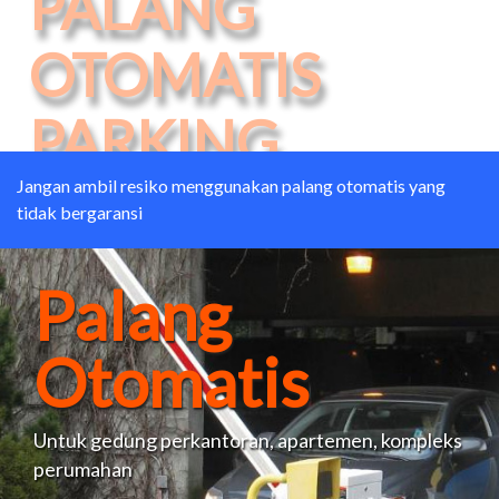
PARKING
Model tekuk untuk tempat dibawah
basement
Jangan ambil resiko menggunakan palang otomatis yang
tidak bergaransi
Palang
Otomatis
Untuk gedung perkantoran, apartemen, kompleks
perumahan