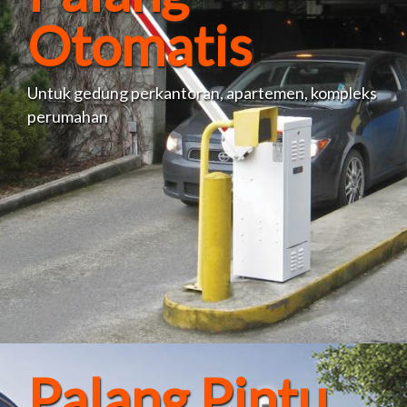
Otomatis
Untuk gedung perkantoran, apartemen, kompleks
perumahan
Palang Pintu